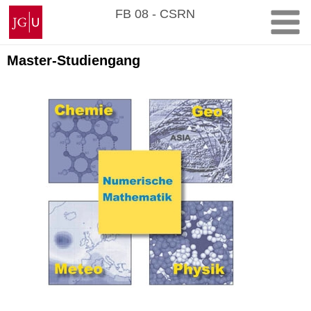
Zum
Johannes
FB 08 - CSRN
Inhalt
Gutenberg-
springen
Universität
Mainz
Master-Studiengang