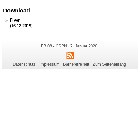
Download
Flyer
(16.12.2019)
Zusätzliche
Seiten-
Letzte
FB 08 - CSRN
7. Januar 2020
Name:
Aktualisierung:
Informationen
RSS
zu
Datenschutz
Impressum
Barrierefreiheit
Zum Seitenanfang
dieser
Seite